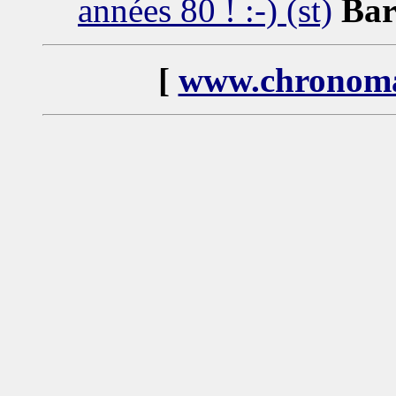
années 80 ! :-) (st)
Bar
[
www.chronoma