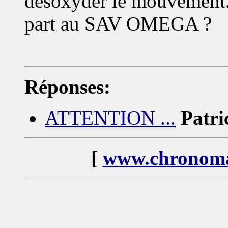
désoxyder le mouvement. 
part au SAV OMEGA ?
Réponses:
ATTENTION ...
Patri
[
www.chronoma