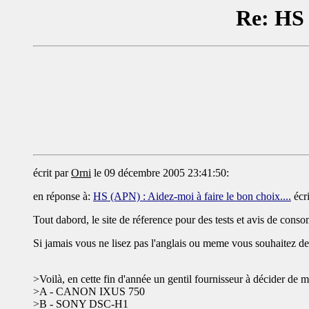
Re: HS 
écrit par
Orni
le 09 décembre 2005 23:41:50:
en réponse à:
HS (APN) : Aidez-moi à faire le bon choix....
écr
Tout dabord, le site de réference pour des tests et avis de con
Si jamais vous ne lisez pas l'anglais ou meme vous souhaitez des 
>Voilà, en cette fin d'année un gentil fournisseur à décider de m'o
>A - CANON IXUS 750
>B - SONY DSC-H1