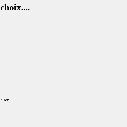
hoix....
airer.