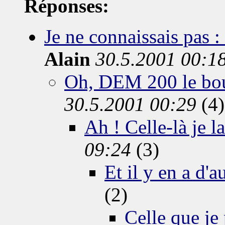
Réponses:
Je ne connaissais pas : 
Alain
30.5.2001 00:1
Oh, DEM 200 le bou
30.5.2001 00:29
(4)
Ah ! Celle-là je l
09:24
(3)
Et il y en a d'au
(2)
Celle que je p