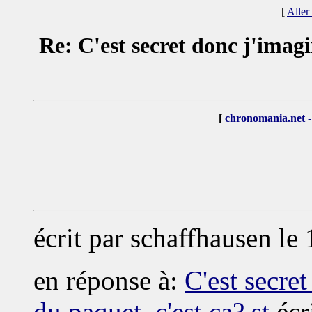
[
Aller
Re: C'est secret donc j'imagi
[
chronomania.net -
écrit par schaffhausen le
en réponse à:
C'est secret
du paquet, c'est ça? st
écri