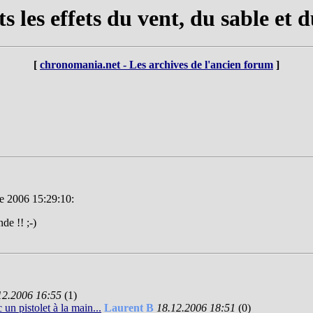
 les effets du vent, du sable et du
[
chronomania.net - Les archives de l'ancien forum
]
re 2006 15:29:10:
de !! ;-)
12.2006 16:55
(1)
 un pistolet à la main...
Laurent B
18.12.2006 18:51
(0)