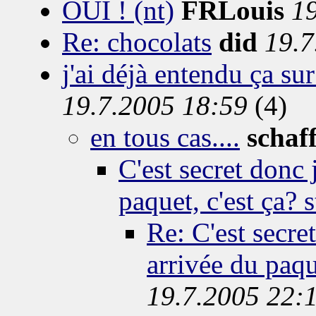
OUI ! (nt)
FRLouis
1
Re: chocolats
did
19.7
j'ai déjà entendu ça su
19.7.2005 18:59
(4)
en tous cas....
schaf
C'est secret donc 
paquet, c'est ça? s
Re: C'est secre
arrivée du paque
19.7.2005 22: