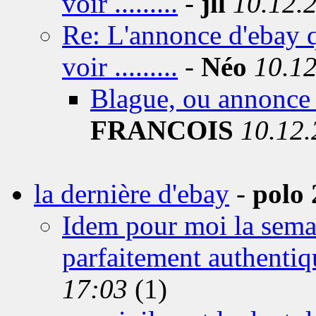
voir .........
-
jll
10.12.
Re: L'annonce d'ebay qu
voir .........
-
Néo
10.1
Blague, ou annonce d
FRANCOIS
10.12.
la dernière d'ebay
-
polo 
Idem pour moi la sema
parfaitement authentiq
17:03
(1)