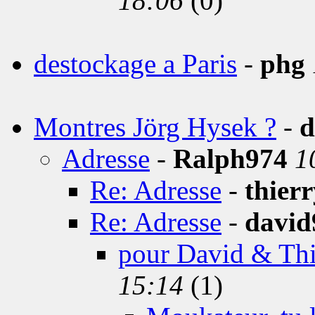
18:06
(0)
destockage a Paris
-
phg
Montres Jörg Hysek ?
-
d
Adresse
-
Ralph974
1
Re: Adresse
-
thier
Re: Adresse
-
david
pour David & Thi
15:14
(1)