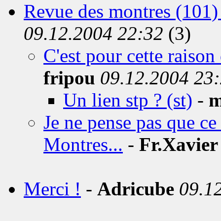
Revue des montres (101)
09.12.2004 22:32
(3)
C'est pour cette raiso
fripou
09.12.2004 23
Un lien stp ? (st)
-
m
Je ne pense pas que ce 
Montres...
-
Fr.Xavier
Merci !
-
Adricube
09.1