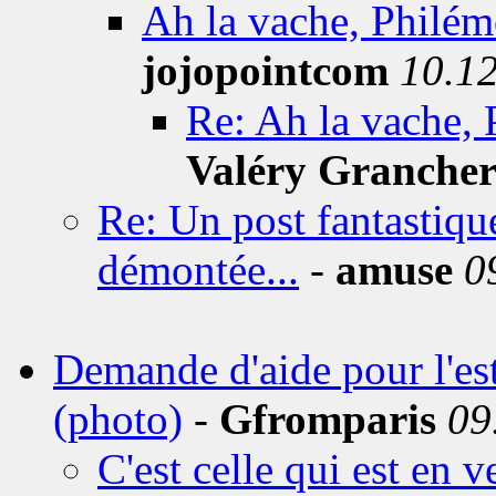
Ah la vache, Philémo
jojopointcom
10.1
Re: Ah la vache, 
Valéry Granche
Re: Un post fantastiqu
démontée...
-
amuse
0
Demande d'aide pour l'es
(photo)
-
Gfromparis
09
C'est celle qui est en v