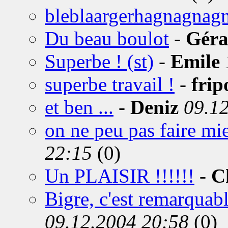
bleblaargerhagnagnag
Du beau boulot
-
Géra
Superbe ! (st)
-
Emile
superbe travail !
-
frip
et ben ...
-
Deniz
09.1
on ne peu pas faire mie
22:15
(0)
Un PLAISIR !!!!!!
-
C
Bigre, c'est remarquable
09.12.2004 20:58
(0)