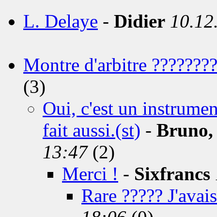
L. Delaye
-
Didier
10.12
Montre d'arbitre ???????
(3)
Oui, c'est un instrumen
fait aussi.(st)
-
Bruno, 
13:47
(2)
Merci !
-
Sixfrancs
Rare ????? J'avais 