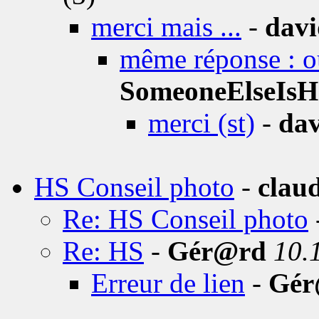
merci mais ...
-
davi
même réponse : ou
SomeoneElseIsH
merci (st)
-
dav
HS Conseil photo
-
clau
Re: HS Conseil photo
Re: HS
-
Gér@rd
10.
Erreur de lien
-
Gér