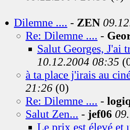
Dilemne ....
-
ZEN
09.12
Re: Dilemne ....
-
Geor
Salut Georges, J'ai 
10.12.2004 08:35
(
à ta place j'irais au ciné 
21:26
(0)
Re: Dilemne ....
-
logi
Salut Zen...
-
jef06
09
Le prix est élevé et 