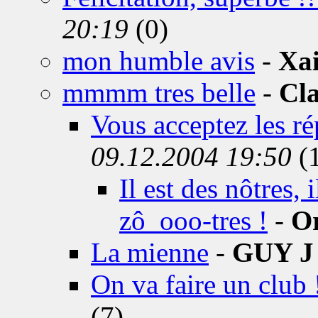
20:19
(0)
mon humble avis
-
Xa
mmmm tres belle
-
Cla
Vous acceptez les rép
09.12.2004 19:50
(
Il est des nôtres,
zô_ooo-tres !
-
O
La mienne
-
GUY J
On va faire un club 
(7)