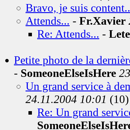
Bravo, je suis content..
Attends...
-
Fr.Xavier
Re: Attends...
-
Lete
Petite photo de la derniè
-
SomeoneElseIsHere
23
Un grand service à de
24.11.2004 10:01
(10)
Re: Un grand servi
SomeoneElseIsHer