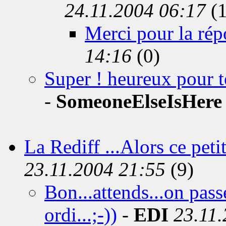
24.11.2004 06:17
(1
Merci pour la rép
14:16
(0)
Super ! heureux pour t
-
SomeoneElseIsHere
La Rediff ...Alors ce peti
23.11.2004 21:55
(9)
Bon...attends...on pass
ordi...;-))
-
EDI
23.11