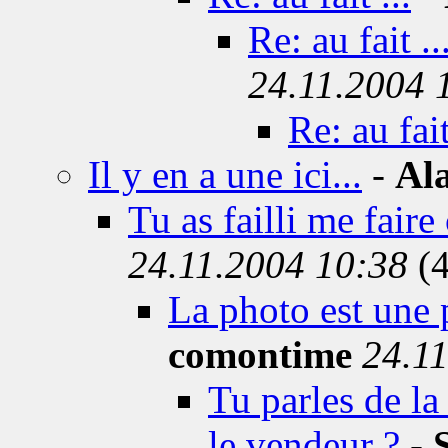
Re: au fait ..
24.11.2004 
Re: au fait
Il y en a une ici...
-
Al
Tu as failli me faire
24.11.2004 10:38
(4
La photo est une 
comontime
24.1
Tu parles de l
le vendeur ?
-