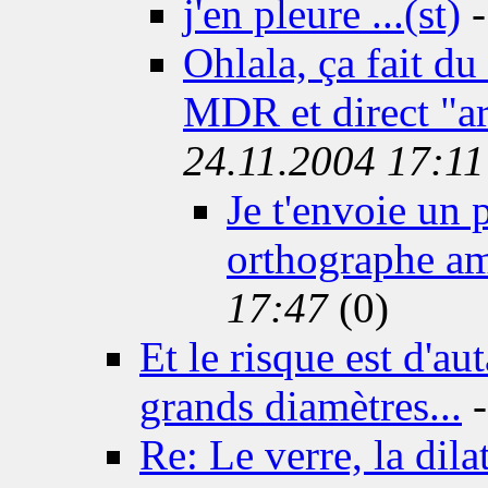
j'en pleure ...(st)
Ohlala, ça fait du
MDR et direct "ar
24.11.2004 17:11
Je t'envoie un 
orthographe amé
17:47
(0)
Et le risque est d'au
grands diamètres...
Re: Le verre, la dilat