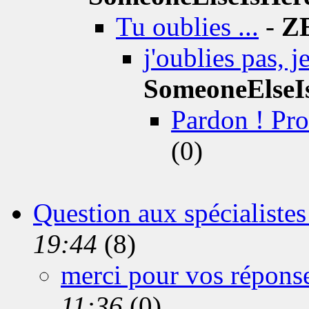
Tu oublies ...
-
Z
j'oublies pas, j
SomeoneElseI
Pardon ! Prof
(0)
Question aux spécialiste
19:44
(8)
merci pour vos réponse
11:36
(0)