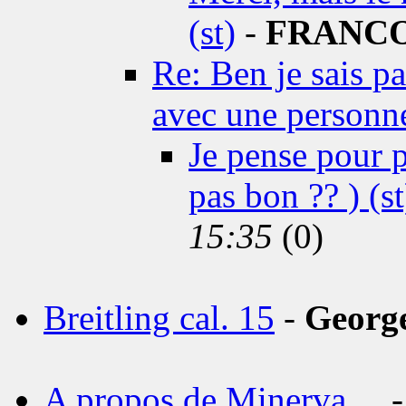
(st)
-
FRANCO
Re: Ben je sais pas
avec une personne
Je pense pour p
pas bon ?? ) (st
15:35
(0)
Breitling cal. 15
-
Georg
A propos de Minerva ...