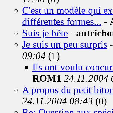
C'est un modèle qui ex
différentes formes...
-
Suis je bête
-
autricho
Je suis un peu surpris
09:04
(1)
Ils ont voulu concurr
ROM1
24.11.2004 
A propos du petit bito
24.11.2004 08:43
(0)
Re: Question aux spéci