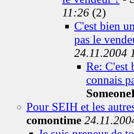
11:26
(2)
C'est bien u
pas le vend
24.11.2004 
Re: C'est
connais p
SomeoneE
Pour SEIH et les autre
comontime
24.11.200
Je suis preneur de t