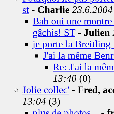
st
-
Charlie
23.6.2004
Bah oui une montre 
gâchis! ST
-
Julien
je porte la Breitling .
J'ai la même Benr
Re: J'ai la mêm
13:40
(0)
Jolie collec'
-
Fred, ac
13:04
(3)
plus de photos...
-
f