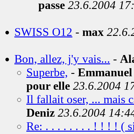
passe
23.6.2004 17
SWISS O12
-
max
22.6.
Bon, allez, j'y vais...
-
Al
Superbe,
-
Emmanuel (
pour elle
23.6.2004 1
Il fallait oser, ... mais
Deniz
23.6.2004 14:4
Re: . . . . . . . . ! ! ! ! (