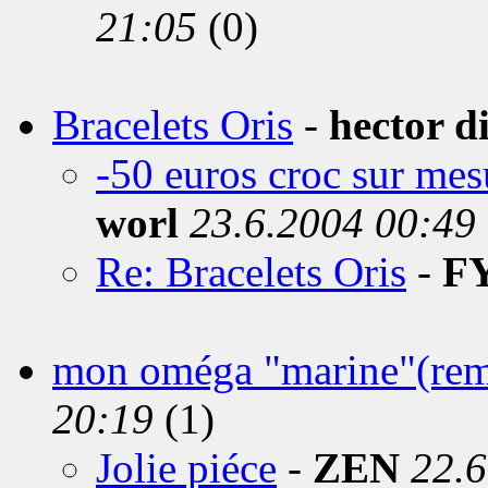
21:05
(0)
Bracelets Oris
-
hector di
-50 euros croc sur mes
worl
23.6.2004 00:49
Re: Bracelets Oris
-
F
mon oméga "marine"(remi
20:19
(1)
Jolie piéce
-
ZEN
22.6