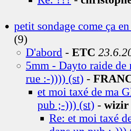
petit sondage come ça en
(9)
D'abord
-
ETC
23.6.2
5mm - Dayto raide de n
rue :-)))) (st)
-
FRANC
et moi taxé de ma G
pub ;-))) (st)
-
wizir
Re: et moi taxé d