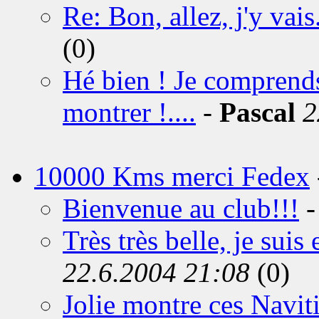
Re: Bon, allez, j'y vais.
(0)
Hé bien ! Je comprends
montrer !....
-
Pascal
2
10000 Kms merci Fedex
Bienvenue au club!!!
Très très belle, je suis
22.6.2004 21:08
(0)
Jolie montre ces Naviti