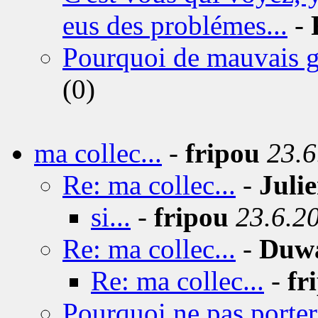
eus des problémes...
-
Pourquoi de mauvais 
(0)
ma collec...
-
fripou
23.6
Re: ma collec...
-
Juli
si...
-
fripou
23.6.2
Re: ma collec...
-
Duw
Re: ma collec...
-
fr
Pourquoi ne pas porter