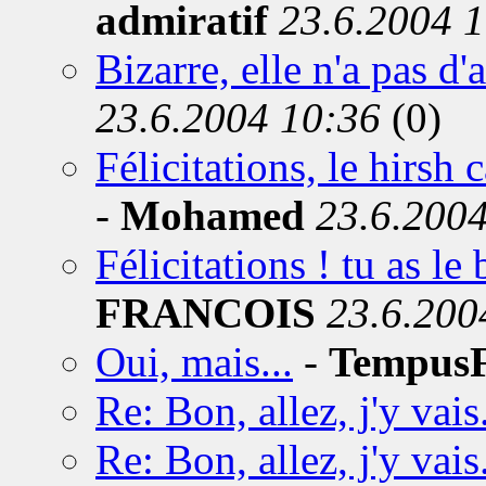
admiratif
23.6.2004 
Bizarre, elle n'a pas d'a
23.6.2004 10:36
(0)
Félicitations, le hirsh 
-
Mohamed
23.6.200
Félicitations ! tu as le 
FRANCOIS
23.6.200
Oui, mais...
-
TempusF
Re: Bon, allez, j'y vais.
Re: Bon, allez, j'y vais.