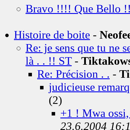
Bravo !!!! Que Bello !
Histoire de boite
-
Neofe
Re: je sens que tu ne s
là . . !! ST
-
Tiktakow
Re: Précision . .
-
T
judicieuse remarq
(2)
+1 ! Mwa ossi, 
23.6.2004 16: