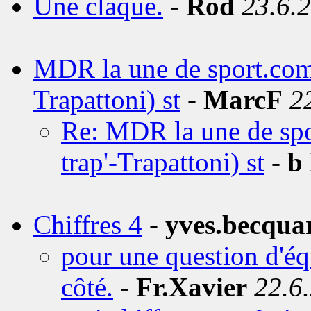
Une claque.
-
Rod
23.6.
MDR la une de sport.com: l
Trapattoni) st
-
MarcF
2
Re: MDR la une de sport
trap'-Trapattoni) st
-
b 
Chiffres 4
-
yves.becqua
pour une question d'équ
côté.
-
Fr.Xavier
22.6