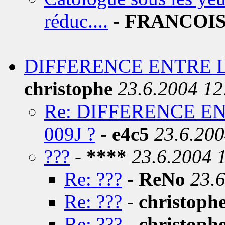
réduc....
-
FRANCOI
DIFFERENCE ENTRE LA 
christophe
23.6.2004 12
Re: DIFFERENCE ENT
009J ?
-
e4c5
23.6.200
???
-
****
23.6.2004 
Re: ???
-
ReNo
23.
Re: ???
-
christoph
Re: ???
-
christoph