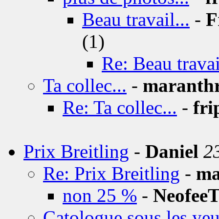
Beau travail...
-
F
(1)
Re: Beau travail
Ta collec...
-
maranth
Re: Ta collec...
-
fri
Prix Breitling
-
Daniel
2
Re: Prix Breitling
-
ma
non 25 %
-
Neofee
Catologue sous les yeu