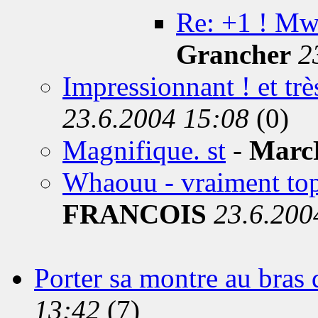
Re: +1 ! Mwa
Grancher
2
Impressionnant ! et très
23.6.2004 15:08
(0)
Magnifique. st
-
Marc
Whaouu - vraiment top 
FRANCOIS
23.6.200
Porter sa montre au bras 
13:42
(7)