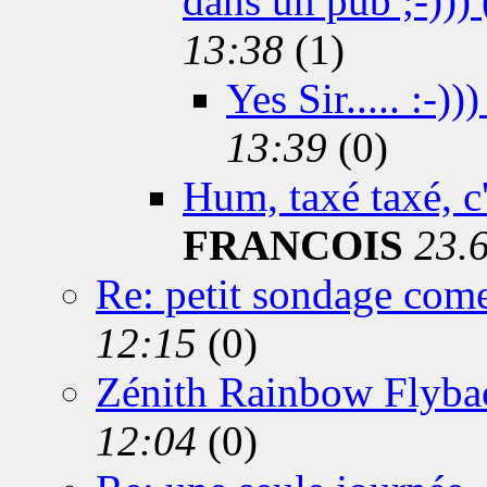
dans un pub ;-))) 
13:38
(1)
Yes Sir..... :-)))
13:39
(0)
Hum, taxé taxé, c'e
FRANCOIS
23.
Re: petit sondage come
12:15
(0)
Zénith Rainbow Flyba
12:04
(0)