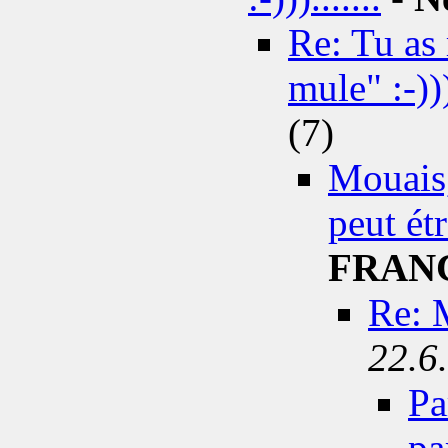
Re: Tu as 
mule" :-))).
(7)
Mouais,
peut étr
FRAN
Re: M
22.6
Pa
pa