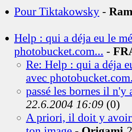
Pour Tiktakowsky
-
Ram
Help : qui a déja eu le 
photobucket.com...
-
FR
Re: Help : qui a déja
avec photobucket.com.
passé les bornes il n'y 
22.6.2004 16:09
(0)
A priori, il doit y avoi
ton image
-
Origami
2