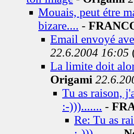
Mouais, peut étre m
bizare....
-
FRANC
Email envoyé ave
22.6.2004 16:05
La limite doit alo
Origami
22.6.20
Tu as raison, j
:-))).......
-
FR
Re: Tu as rai
:-))).......
-
N