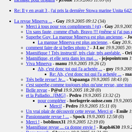
Re: Il y en avait 3 , j'ai pris la dernière Stowa marine Unita 642
La revue Minerva ...
-
Guy
19.9.2005 09:12
(34)
Merci à tous pour vos compliments ! (st)
-
Guy
20.9.200
Un sans faute, comme d'hab. Bravo !!! (même si j'ai pas en
Superbe Guy. La marque Minerva est plus ancienne,
-
Jo
La marque Minerva est plus ancienne,
-
Guy
20.9
comment faire de si belles photo ?
-
J-Luc
19.9.2005 20
Magnifique ! Très instructif, très clair, très agréable.
-
Ori
Magnifique, et elle sera dans les maj…
-
jojopointcom
1
Viva Minerva
-
manu
19.9.2005 19:26
(2)
Ah, c'est donc toi qui l'a achetée ...
-
guy
19.9.200
Re: Ah, c'est donc toi qui l'a achetée ...
-
ma
Très belle revue! Je...
-
Vapaanga
19.9.2005 18:43
(0)
c'est superbe,comme toujours plus qu'une revue, une tranc
Belle revue
-
P@ul
19.9.2005 18:28
(0)
et la Palladio...[IMG]
-
Pedro
19.9.2005 13:32
(2)
pour compléter
-
horlogerie-suisse.com
19.9.2005
Merci!
-
Pedro
19.9.2005 15:11
(0)
Un vrai plair de découvrir cette revue. Merci st
-
Emile
1
Passionnante revue ! ...
-
Spock
19.9.2005 12:58
(0)
Merci !
-
boblinux31
19.9.2005 12:19
(0)
Magnifique revue ... ça donne envie !
-
Raph4630
19.9.