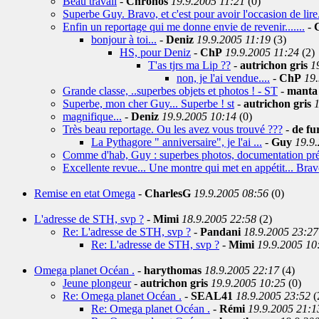
Beau travail
-
Chronos
19.9.2005 11:21
(0)
Superbe Guy. Bravo, et c'est pour avoir l'occasion de lire.
Enfin un reportage qui me donne envie de revenir.......
-
bonjour à toi...
-
Deniz
19.9.2005 11:19
(3)
HS, pour Deniz
-
ChP
19.9.2005 11:24
(2)
T'as tjrs ma Lip ??
-
autrichon gris
1
non, je l'ai vendue....
-
ChP
19.
Grande classe, ..superbes objets et photos ! - ST
-
manta
Superbe, mon cher Guy... Superbe ! st
-
autrichon gris
1
magnifique...
-
Deniz
19.9.2005 10:14
(0)
Très beau reportage. Ou les avez vous trouvé ???
-
de fu
La Pythagore " anniversaire", je l'ai ...
-
Guy
19.9
Comme d'hab, Guy : superbes photos, documentation préc
Excellente revue... Une montre qui met en appétit... Bra
Remise en etat Omega
-
CharlesG
19.9.2005 08:56
(0)
L'adresse de STH, svp ?
-
Mimi
18.9.2005 22:58
(2)
Re: L'adresse de STH, svp ?
-
Pandani
18.9.2005 23:27
Re: L'adresse de STH, svp ?
-
Mimi
19.9.2005 10
Omega planet Océan .
-
harythomas
18.9.2005 22:17
(4)
Jeune plongeur
-
autrichon gris
19.9.2005 10:25
(0)
Re: Omega planet Océan .
-
SEAL41
18.9.2005 23:52
(
Re: Omega planet Océan .
-
Rémi
19.9.2005 21:1