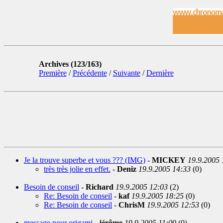
Archives (123/163)
Première
/
Précédente
/
Suivante
/
Dernière
Je la trouve superbe et vous ??? (IMG)
-
MICKEY
19.9.2005 
très très jolie en effet.
-
Deniz
19.9.2005 14:33
(0)
Besoin de conseil
-
Richard
19.9.2005 12:03
(2)
Re: Besoin de conseil
-
kaf
19.9.2005 18:25
(0)
Re: Besoin de conseil
-
ChrisM
19.9.2005 12:53
(0)
message pour origami
-
jérôme
19.9.2005 11:09
(0)