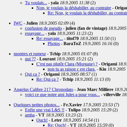
Tu voulais...
-
yala
18.9.2005 11:38
(2)
Non, je voulais la déshabiller, au contraire
-
Origa
Re: Non, je voulais la déshabiller, au contrai
IWC
-
Julien
18.9.2005 02:09
(4)
confusion de pseudo
-
julien (fan de vintage)
18.9.2005
essayage...
-
yala
18.9.2005 11:23
(2)
Re: essayage...
-
titof70
18.9.2005 11:50
(1)
Photos
-
BaraToZ
19.9.2005 16:16
(0)
montres et rumeur
-
Tchip
18.9.2005 01:07
(8)
qui ??
-
Lourant
18.9.2005 15:21
(2)
C'est pas plutôt Clara (Morgane) ?
-
Origami
18.9
non tu as raison c est clara.
-
Kiu
18.9.2005
Qui ça ?
-
Origami
18.9.2005 08:57
(1)
Re: Qui ça ?
-
Tchip
18.9.2005 11:13
(0)
Angelus Calibre 217 Chronodato
-
Jean Marc Milliere
18.9.2
voici ce que notre ami Jules a pour vous...
-
villerville
18
Quelques petites photos...
-
Fr.Xavier
17.9.2005 23:53
(7)
Enfin une vrai L&S !!
-
Tulipo
18.9.2005 15:29
(2)
amha
-
VT
18.9.2005 13:23
(2)
Ouch!
-
Leter
18.9.2005 14:54
(1)
Re: Ouch!
-
VT
18.9.2005 15:59
(0)