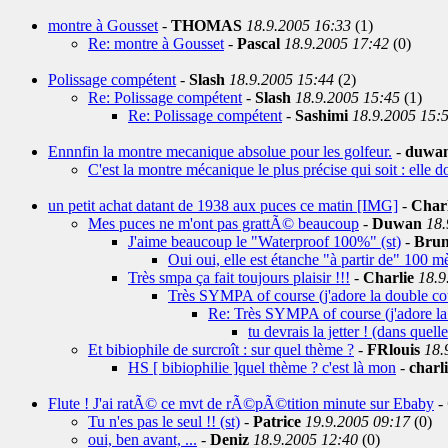
montre à Gousset
-
THOMAS
18.9.2005 16:33
(1)
Re: montre à Gousset
-
Pascal
18.9.2005 17:42
(0)
Polissage compétent
-
Slash
18.9.2005 15:44
(2)
Re: Polissage compétent
-
Slash
18.9.2005 15:45
(1)
Re: Polissage compétent
-
Sashimi
18.9.2005 15:
Ennnfin la montre mecanique absolue pour les golfeur.
-
duwa
C'est la montre mécanique le plus précise qui soit : elle d
un petit achat datant de 1938 aux puces ce matin [IMG]
-
Charl
Mes puces ne m'ont pas grattÃ© beaucoup
-
Duwan
18.
J'aime beaucoup le "Waterproof 100%" (st)
-
Bruno
Oui oui, elle est étanche "à partir de" 100 mè
Très smpa ça fait toujours plaisir !!!
-
Charlie
18.9
Très SYMPA of course (j'adore la double co
Re: Très SYMPA of course (j'adore la
tu devrais la jetter ! (dans quell
Et bibiophile de surcroît : sur quel thème ?
-
FRlouis
18.
HS [ bibiophilie ]quel thème ? c'est là mon
-
charl
Flute ! J'ai ratÃ© ce mvt de rÃ©pÃ©tition minute sur Ebaby
-
Tu n'es pas le seul !! (st)
-
Patrice
19.9.2005 09:17
(0)
oui, ben avant, ...
-
Deniz
18.9.2005 12:40
(0)