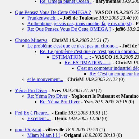
Re: Omega planet Océan .
-
harythomas
19.9.20
Que Pensez Vous De Cette OMEGA ?
-
VASCO
18.9.2005 2
Frankenwatch...
-
Joël de Toulouse
18.9.2005 23:40
(0)
Authentique, je sais pas, mais moche, là je dis oui (st)
-
P
Re: Que Pensez Vous De Cette OMEGA ?
-
jef06
18.9.
Chrono Minerva
-
ChrisM
18.9.2005 21:21
(7)
Le problème c'est que ce n'est pas un chrono...
-
Joël de
Re: Le problème c'est que ce n'est pas un chrono...
ESTIMATION.....;;
-
VASCO
18.9.2005 2
Re: ESTIMATION.....;;
-
ChrisM
19
C'est un compteur industriel dé
Re: C'est un compteur ind
et le mouvement...
-
ChrisM
18.9.2005 21:23
(0)
Yéma Pro Diver
-
Yves
18.9.2005 21:20
(2)
Re: Yéma Pro Diver
-
Yoghourt le Puissant et Mamin
Re: Yéma Pro Diver
-
Yves
20.9.2005 20:18
(0)
Fed Ex à l'heure...
-
Emile
18.9.2005 19:51
(1)
Excellent ...
-
Deniz
19.9.2005 12:00
(0)
pour Origami
-
villerville
18.9.2005 19:50
(1)
Miam Miam ! ! !
-
Origami
18.9.2005 20:13
(0)