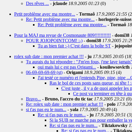
Des rêves ...
-
jclaude
18.9.2005 01:23
(0)
Petit problème avec ma montre...
-
Tormaô
17.9.2005 21:55
(2
Re: Petit problème avec ma montre...
-
horlogerie-suiss
Re: Petit problème avec ma montre...
-
Tormaô
18
Pour la MAJ ma revue de Cosmonaute 809!!!!!!!!!!!
-
domi38
POUR JOJOPOINTCOM! :-)
-
domi38
17.9.2005 21:2
Tu as bien fait :-) C'est dans la boîte ST
-
jojopoi
rolex sub date : mon premier achat !!!
-
ju
17.9.2005 20:05
(18
Tu aurais du lui répondre : "J'm'en fous, j'me lave jamais"
oui mais lui c est pas Origami...
-
kouilowsovicth
06-69-69-69-69 (st)
-
Origami
18.9.2005 09:15
(4)
J'ai testé ce numéro et j'entends Pipe, pipe, pipe ..
Ras le bol de ces posts sans queue, ni tête ! :-
C'est juste , il y a de quoi appeler les
Ce post va terminer en tête à que
Bravo...
-
Bruno, l'accro du tic tac
17.9.2005 23:21
(0)
Re: rolex sub date : mon premier achat !!!
-
polo
17.9.20
si t'as pas eu le num...
-
yala
17.9.2005 20:49
(4)
Re: si t'as pas eu le num...
-
ju
17.9.2005 20:51
(3
Si la SUB ne marche pas pour emballer la ve
Re: si t'as pas eu le num...
-
Tiktakowsky
1
Re: si t'as pas eu le num...
-
Tiktako