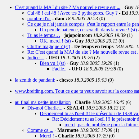
C'est quand la MAJ du site ? Ma nouvelle revue est ...
-
Guy
18
Cal 48 ! cal 48 ! Avec tes 2 pythagores, Guy ?
-
Ed
19.9
nombre d'or
-
dam
18.9.2005 20:53
(0)
Ce que je n'ai jamais compris, c'est le rapport entre le pen
Un peu de patience, ce sera dit dans la revue ! (st)
Tu as le temps…
-
jojopointcom
18.9.2005 19:39
(1)
OK, merci ! (st)
-
Guy
18.9.2005 20:11
(0)
Chiffre magique ? (st)
-
De temps en temps
18.9.2005 1
Re: C'est quand la MAJ du site ? Ma nouvelle revue est ..
Indice ...
-
UFO
18.9.2005 19:26
(2)
Bien vu ! (st)
-
Guy
18.9.2005 19:29
(1)
Facile...
-
UFO
18.9.2005 19:38
(0)
la zenith de pandani:
-
chesco
18.9.2005 19:03
(0)
www.breitling.com. Tout ce que tu veux savoir sur la cosmo sa
au final ma petite installation
-
Charlie
18.9.2005 16:45
(6)
Dis-moi Charlie...
-
SEAL41
18.9.2005 18:13
(3)
Décidement tu as l'oeil !!! le présentoir de 1938 va 
Re: Décidement tu as l'oeil !!! le présentoir 
merci, pas de problème pour la future m
Comme ça ...
-
Marmotte
18.9.2005 17:09
(1)
Merci !
-
Charlie
18.9.2005 17:29
(0)