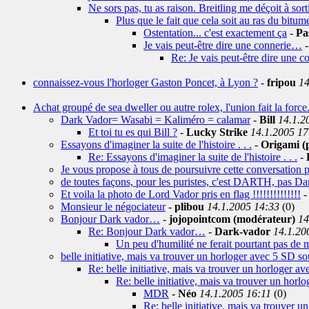
Ne sors pas, tu as raison. Breitling me déçoit à sor
Plus que le fait que cela soit au ras du bitum
Ostentation... c'est exactement ça
-
Pa
Je vais peut-être dire une connerie…
Re: Je vais peut-être dire une 
connaissez-vous l'horloger Gaston Poncet, à Lyon ?
-
fripou
14
Achat groupé de sea dweller ou autre rolex, l'union fait la force
Dark Vador= Wasabi = Kaliméro = calamar
-
Bill
14.1.2
Et toi tu es qui Bill ?
-
Lucky Strike
14.1.2005 17
Essayons d'imaginer la suite de l'histoire . . .
-
Origami (p
Re: Essayons d'imaginer la suite de l'histoire . . .
-
Je vous propose à tous de poursuivre cette conversation p
de toutes façons, pour les puristes, c'est DARTH, pas Da
Et voila la photo de Lord Vador pris en flag !!!!!!!!!!!!!!
Monsieur le négociateur
-
plibou
14.1.2005 14:33
(0)
Bonjour Dark vador…
-
jojopointcom (modérateur)
14
Re: Bonjour Dark vador…
-
Dark-vador
14.1.20
Un peu d'humilité ne ferait pourtant pas de 
belle initiative, mais va trouver un horloger avec 5 SD sou
Re: belle initiative, mais va trouver un horloger av
Re: belle initiative, mais va trouver un horl
MDR
-
Néo
14.1.2005 16:11
(0)
Re: belle initiative, mais va trouver u