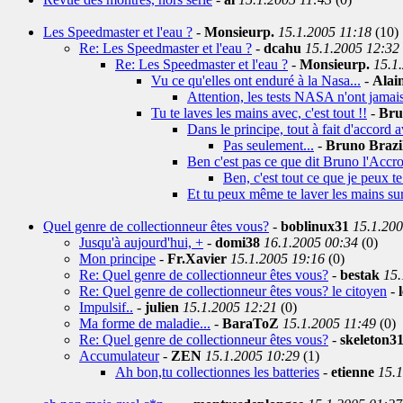
Les Speedmaster et l'eau ?
-
Monsieurp.
15.1.2005 11:18
(10)
Re: Les Speedmaster et l'eau ?
-
dcahu
15.1.2005 12:32
Re: Les Speedmaster et l'eau ?
-
Monsieurp.
15.1
Vu ce qu'elles ont enduré à la Nasa...
-
Alai
Attention, les tests NASA n'ont jamais
Tu te laves les mains avec, c'est tout !!
-
Bru
Dans le principe, tout à fait d'accord av
Pas seulement...
-
Bruno Brazi
Ben c'est pas ce que dit Bruno l'Accro 
Ben, c'est tout ce que je peux te 
Et tu peux même te laver les mains sur l
Quel genre de collectionneur êtes vous?
-
boblinux31
15.1.200
Jusqu'à aujourd'hui, +
-
domi38
16.1.2005 00:34
(0)
Mon principe
-
Fr.Xavier
15.1.2005 19:16
(0)
Re: Quel genre de collectionneur êtes vous?
-
bestak
15.
Re: Quel genre de collectionneur êtes vous? le citoyen
-
Impulsif..
-
julien
15.1.2005 12:21
(0)
Ma forme de maladie...
-
BaraToZ
15.1.2005 11:49
(0)
Re: Quel genre de collectionneur êtes vous?
-
skeleton3
Accumulateur
-
ZEN
15.1.2005 10:29
(1)
Ah bon,tu collectionnes les batteries
-
etienne
15.1