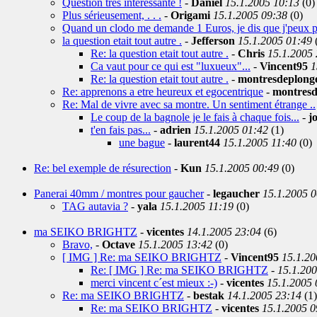
Question très interessante !
-
Daniel
15.1.2005 10:13
(0)
Plus sérieusement, . . .
-
Origami
15.1.2005 09:38
(0)
Quand un clodo me demande 1 Euros, je dis que j'peux pa
la question etait tout autre .
-
Jefferson
15.1.2005 01:49
Re: la question etait tout autre .
-
Chris
15.1.2005 
Ca vaut pour ce qui est "luxueux"...
-
Vincent95
1
Re: la question etait tout autre .
-
montresdeplong
Re: apprenons a etre heureux et egocentrique
-
montresd
Re: Mal de vivre avec sa montre. Un sentiment étrange ..
Le coup de la bagnole je le fais à chaque fois...
-
j
t'en fais pas...
-
adrien
15.1.2005 01:42
(1)
une bague
-
laurent44
15.1.2005 11:40
(0)
Re: bel exemple de résurection
-
Kun
15.1.2005 00:49
(0)
Panerai 40mm / montres pour gaucher
-
legaucher
15.1.2005 0
TAG autavia ?
-
yala
15.1.2005 11:19
(0)
ma SEIKO BRIGHTZ
-
vicentes
14.1.2005 23:04
(6)
Bravo,
-
Octave
15.1.2005 13:42
(0)
[ IMG ] Re: ma SEIKO BRIGHTZ
-
Vincent95
15.1.20
Re: [ IMG ] Re: ma SEIKO BRIGHTZ
-
15.1.200
merci vincent c´est mieux :-)
-
vicentes
15.1.2005 
Re: ma SEIKO BRIGHTZ
-
bestak
14.1.2005 23:14
(1)
Re: ma SEIKO BRIGHTZ
-
vicentes
15.1.2005 0