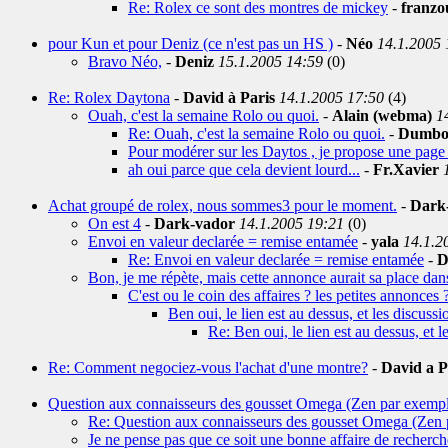
Re: Rolex ce sont des montres de mickey
-
franzo
pour Kun et pour Deniz (ce n'est pas un HS )
-
Néo
14.1.2005 
Bravo Néo,
-
Deniz
15.1.2005 14:59
(0)
Re: Rolex Daytona
-
David à Paris
14.1.2005 17:50
(4)
Ouah, c'est la semaine Rolo ou quoi.
-
Alain (webma)
1
Re: Ouah, c'est la semaine Rolo ou quoi.
-
Dumb
Pour modérer sur les Daytos , je propose une page d
ah oui parce que cela devient lourd...
-
Fr.Xavier
Achat groupé de rolex, nous sommes3 pour le moment.
-
Dark
On est 4
-
Dark-vador
14.1.2005 19:21
(0)
Envoi en valeur declarée = remise entamée
-
yala
14.1.2
Re: Envoi en valeur declarée = remise entamée
-
D
Bon, je me répète, mais cette annonce aurait sa place dans
C'est ou le coin des affaires ? les petites annonces 
Ben oui, le lien est au dessus, et les discussi
Re: Ben oui, le lien est au dessus, et l
Re: Comment negociez-vous l'achat d'une montre?
-
David a P
Question aux connaisseurs des gousset Omega (Zen par exemp
Re: Question aux connaisseurs des gousset Omega (Zen 
Je ne pense pas que ce soit une bonne affaire de recherche