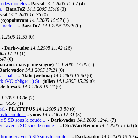
tir des modèles
-
Pascal
14.1.2005 15:07
(4)
e,
-
BaraToZ
14.1.2005 15:48
(3)
scal
14.1.2005 16:36
(0)
-
jojopointcom
14.1.2005 15:57
(1)
connerie…
-
BaraToZ
14.1.2005 16:38
(0)
.1.2005 11:53
(0)
.
-
Dark-vador
14.1.2005 11:42
(26)
005 17:41
(1)
:47
(0)
arano, mais je me soigne)
14.1.2005 17:00
(1)
Dark-vador
14.1.2005 17:24
(0)
ar mail...
-
Alain (webma)
14.1.2005 15:30
(0)
rk (VO oblige) :-) St
-
julien
14.1.2005 15:29
(0)
-
de fursaK
14.1.2005 15:17
(0)
.1.2005 13:06
(2)
05 13:37
(1)
mal
-
PLATYPUS
14.1.2005 13:50
(0)
s le coude ...
-
yoms
14.1.2005 12:31
(8)
ec 5 SD sous le coude ...
-
Dark-vador
14.1.2005 12:41
(7)
oger avec 5 SD sous le coude ...
-
Obi-Wan Kenobi
14.1.2005 13:00
(6
n horloger avec 5 SD sous le coude ...
-
Dark-vador
14.1.2005 13:59
(