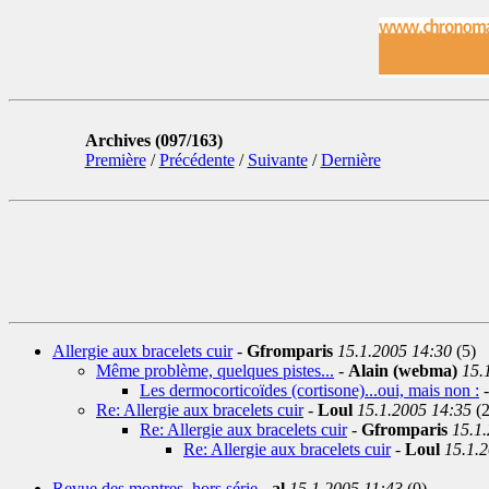
Archives (097/163)
Première
/
Précédente
/
Suivante
/
Dernière
Allergie aux bracelets cuir
-
Gfromparis
15.1.2005 14:30
(5)
Même problème, quelques pistes...
-
Alain (webma)
15.
Les dermocorticoïdes (cortisone)...oui, mais non :
Re: Allergie aux bracelets cuir
-
Loul
15.1.2005 14:35
(2
Re: Allergie aux bracelets cuir
-
Gfromparis
15.1
Re: Allergie aux bracelets cuir
-
Loul
15.1.
Revue des montres, hors série
-
al
15.1.2005 11:43
(0)