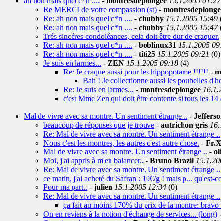
ah non mais quel c*n ....
-
montresdeplongee
15.1.2005 01:27
Re MERCI de votre compassion (st)
-
montresdeplonge
Re: ah non mais quel c*n ....
-
chubby
15.1.2005 15:49
Re: ah non mais quel c*n ....
-
chubby
15.1.2005 15:47
Trés sincéres condoléances, cela doit être dur de craquer.
Re: ah non mais quel c*n ....
-
boblinux31
15.1.2005 09
Re: ah non mais quel c*n ....
-
titi25
15.1.2005 09:21
(0)
Je suis en larmes...
-
ZEN
15.1.2005 09:18
(4)
Re: Je craque aussi pour les hippopotame !!!!!!
-
m
Bah ! Je collectionne aussi les poubelles d'ho
Re: Je suis en larmes...
-
montresdeplongee
16.1.
c'est Mme Zen qui doit être contente si tous les 14 
Mal de vivre avec sa montre. Un sentiment étrange ..
-
Jeffers
beaucoup de réponses que je trouve
-
autrichon gris
16.
Re: Mal de vivre avec sa montre. Un sentiment étrange ..
Nous c'est les montres, les autres c'est autre chose.
-
Fr.X
Mal de vivre avec sa montre. Un sentiment étrange ..
-
ol
Moi, j'ai appris à m'en balancer..
-
Bruno Brazil
15.1.20
Re: Mal de vivre avec sa montre. Un sentiment étrange ..
ce matin, j'ai acheté du Safran : 10€/g ! mais p... qu'est-ce
Pour ma part..
-
julien
15.1.2005 12:34
(0)
Re: Mal de vivre avec sa montre. Un sentiment étrange ..
ça fait au moins 170% du prix de la montre: bravo l'
On en reviens à la notion d'échange de services... (long)