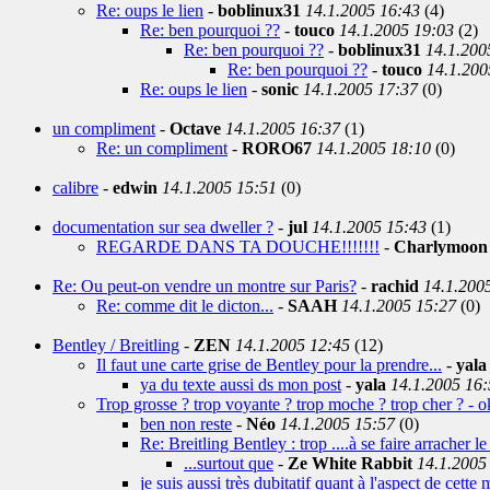
Re: oups le lien
-
boblinux31
14.1.2005 16:43
(4)
Re: ben pourquoi ??
-
touco
14.1.2005 19:03
(2)
Re: ben pourquoi ??
-
boblinux31
14.1.200
Re: ben pourquoi ??
-
touco
14.1.200
Re: oups le lien
-
sonic
14.1.2005 17:37
(0)
un compliment
-
Octave
14.1.2005 16:37
(1)
Re: un compliment
-
RORO67
14.1.2005 18:10
(0)
calibre
-
edwin
14.1.2005 15:51
(0)
documentation sur sea dweller ?
-
jul
14.1.2005 15:43
(1)
REGARDE DANS TA DOUCHE!!!!!!!
-
Charlymoon
Re: Ou peut-on vendre un montre sur Paris?
-
rachid
14.1.200
Re: comme dit le dicton...
-
SAAH
14.1.2005 15:27
(0)
Bentley / Breitling
-
ZEN
14.1.2005 12:45
(12)
Il faut une carte grise de Bentley pour la prendre...
-
yala
ya du texte aussi ds mon post
-
yala
14.1.2005 16:
Trop grosse ? trop voyante ? trop moche ? trop cher ? - ok j
ben non reste
-
Néo
14.1.2005 15:57
(0)
Re: Breitling Bentley : trop ....à se faire arracher 
...surtout que
-
Ze White Rabbit
14.1.2005
je suis aussi très dubitatif quant à l'aspect de cette