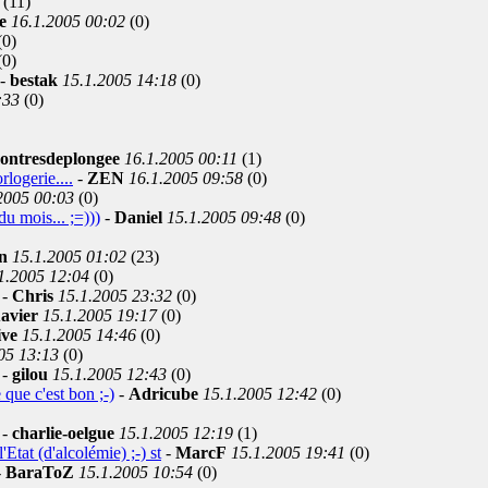
(11)
e
16.1.2005 00:02
(0)
(0)
(0)
-
bestak
15.1.2005 14:18
(0)
:33
(0)
ontresdeplongee
16.1.2005 00:11
(1)
rlogerie....
-
ZEN
16.1.2005 09:58
(0)
2005 00:03
(0)
du mois... ;=)))
-
Daniel
15.1.2005 09:48
(0)
on
15.1.2005 01:02
(23)
1.2005 12:04
(0)
-
Chris
15.1.2005 23:32
(0)
avier
15.1.2005 19:17
(0)
ive
15.1.2005 14:46
(0)
05 13:13
(0)
-
gilou
15.1.2005 12:43
(0)
 que c'est bon ;-)
-
Adricube
15.1.2005 12:42
(0)
-
charlie-oelgue
15.1.2005 12:19
(1)
Etat (d'alcolémie) ;-) st
-
MarcF
15.1.2005 19:41
(0)
-
BaraToZ
15.1.2005 10:54
(0)