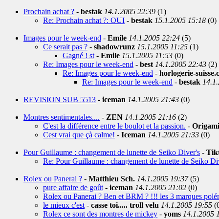
Prochain achat ?
-
bestak
14.1.2005 22:39
(1)
Re: Prochain achat ?: OUI
-
bestak
15.1.2005 15:18
(0)
Images pour le week-end
-
Emile
14.1.2005 22:24
(5)
Ce serait pas ?
-
shadowrunz
15.1.2005 11:25
(1)
Gagné ! st
-
Emile
15.1.2005 11:53
(0)
Re: Images pour le week-end
-
best
14.1.2005 22:43
(2)
Re: Images pour le week-end
-
horlogerie-suisse
Re: Images pour le week-end
-
bestak
14.1
REVISION SUB 5513
-
iceman
14.1.2005 21:43
(0)
Montres sentimentales....
-
ZEN
14.1.2005 21:16
(2)
C'est la différence entre le boulot et la passion.
-
Origam
Cest vrai que çà calme!
-
Iceman
14.1.2005 21:33
(0)
Pour Guillaume : changement de lunette de Seiko Diver's
-
Tik
Re: Pour Guillaume : changement de lunette de Seiko Di
Rolex ou Panerai ?
-
Matthieu Sch.
14.1.2005 19:37
(5)
pure affaire de goût
-
iceman
14.1.2005 21:02
(0)
Rolex ou Panerai ? Ben et BRM ? !!! les 3 marques polém
le mieux c'est
-
casse toi..... troll velu
14.1.2005 19:55
(
Rolex ce sont des montres de mickey
-
yoms
14.1.2005 